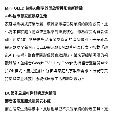
Mini QLED 超能AI顯示器
開啟智慧影音新體驗
AI
科技串聯家庭娛樂生活
家庭娛樂模式持續改變，液晶顯示器已從單純的觀看設備，進
化為串聯家庭互動與智慧娛樂的重要核心。作為深受消費者信
賴、連續18年獲得信譽品牌金獎肯定的產品類別，奇美液晶
顯示器以全新Mini QLED顯示器UM20系列為代表，搭載「超
能AI」技術，整合智慧影像與音效調校，帶來更細膩沉浸的視
聽體驗，並結合Google TV、Hey Google免持語音聲控與AI卡
拉OK模式，滿足追劇、觀影與家庭共享娛樂需求，展現奇美
持續以智慧科技回應現代居家生活的創新實力。
DC
節能風扇打造舒適居家循環
靜音省電兼顧效能與安心感
而在居家生活場景中，風扇也早已不只是單純的降溫工具，更