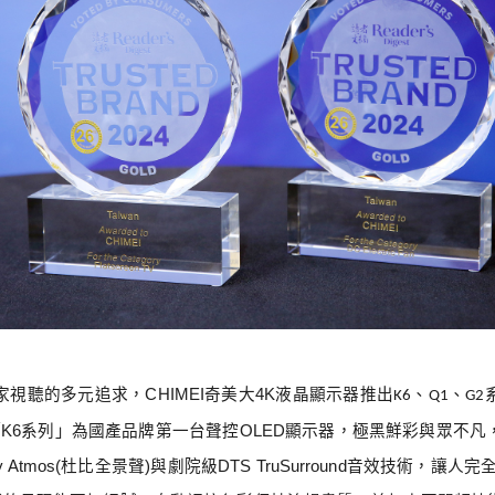
家視聽的多元追求，
CHIMEI
奇美
大
4K
液晶顯示器推出
、
、
K6
Q1
G2
「
K6
系列」為國產品牌第一台聲控
OLED
顯示器，極黑鮮彩與眾不凡
y Atmos(
杜比全景聲
)
與劇院級
DTS TruSurround
音效技術，讓人完