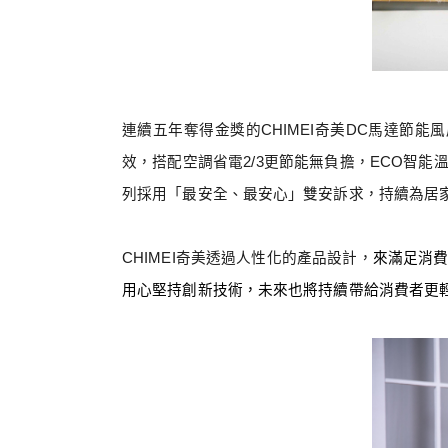
連續五年奪得金獎的
CHIMEI
奇美
DC
馬達節能風
效，搭配空調省電
2/3
更節能無負擔，
ECO
智能
列採用「最安全、最安心」雙安訴求，持續為居
CHIMEI
奇美透過人性化的產品設計，
來滿足消
用心堅持創新技術，未來也將持續帶給消費者更