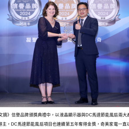
文摘》信譽品牌頒獎典禮中，以液晶顯示器與
DC
馬達節能風扇兩大
得主，
DC
馬達節能風扇項目也連續第五年奪得金獎，奇美家電一直