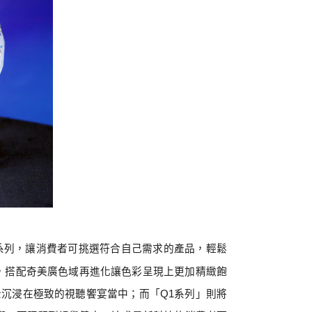
系列
，讓消費者可挑選符合自己需求的產品，輕鬆
，搭配奇美廣色域再進化讓色彩呈現上更加精緻飽
全沉浸在極致的
視聽饗宴
當中；而
「
Q1
系列
」則將