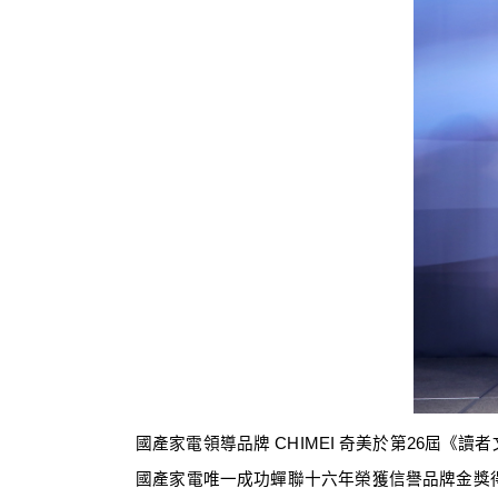
國產家電領導品牌
CHIMEI
奇美於第
26
屆《讀者
國產家電唯一成功蟬聯十六年榮獲信譽品牌金獎