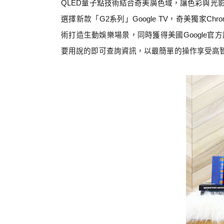
QLED
量子點技術結合奇美廣色域，讓色彩與光
選擇新款「
G2
系列」
Google TV
，奇美獨家
Chro
術打造生動娛樂場景，同時獲得美國
Google
官方
要用說的即可查詢資訊
，以最簡單的操作享受高