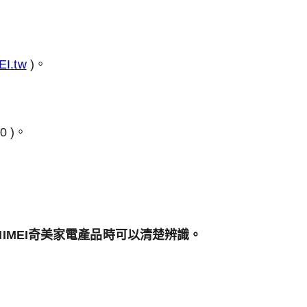
EI.tw
)。
 )。
IMEI奇美家電產品時可以清楚辨識。