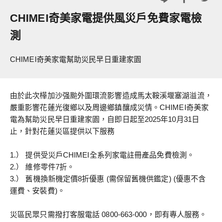
CHIMEI奇美家電提供風災戶免費家電檢
測
CHIMEI奇美家電幫助災民早日重建家園
由於此次樺加沙强颱外圍環流影響造成馬太鞍溪堰塞湖溢流，
嚴重影響花蓮光復鄉以及周邊鄉鎮釀成災情。CHIMEI奇美家
電為幫助災民早日重建家園，自即日起至2025年10月31日
止，針對花蓮災區提供以下服務
1.） 提供受災戶CHIMEI全系列家電註冊產品免費檢測。
2.） 維修零件7折。
3.） 舊機換新機定價8折優惠 (需保留舊機供鑑定) (優惠不含
運費、安裝費)。
災區民眾只需撥打客服電話 0800-663-000，即有專人服務。