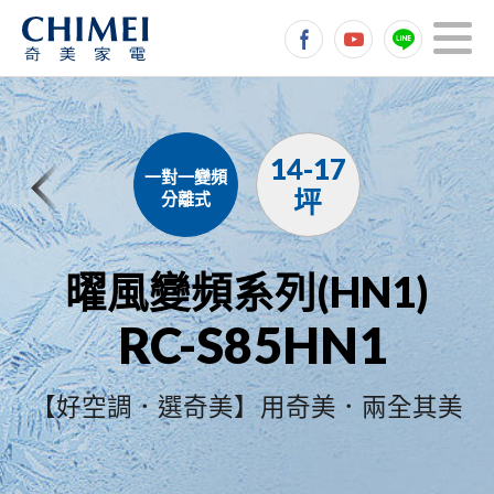
14-17
一對一變頻
坪
分離式
曜風變頻系列(HN1)
RC-S85HN1
【好空調．選奇美】用奇美．兩全其美