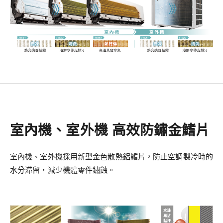
室內機、室外機 高效防鏽金鰭片
室內機、室外機採用新型金色散熱鋁鰭片，防止空調製冷時的
水分滯留，減少機體零件鏽蝕。