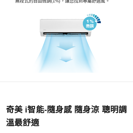
無段式的自由微調(1%)，讓您找到專屬舒適風。
奇美 i智能-隨身感 隨身涼 聰明調
溫最舒適