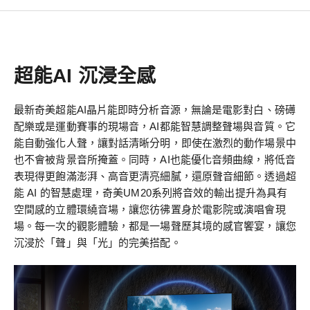
超能AI 沉浸全感
最新奇美超能AI晶片能即時分析音源，無論是電影對白、磅礡
配樂或是運動賽事的現場音，AI都能智慧調整聲場與音質。它
能自動強化人聲，讓對話清晰分明，即使在激烈的動作場景中
也不會被背景音所掩蓋。同時，AI也能優化音頻曲線，將低音
表現得更飽滿澎湃、高音更清亮細膩，還原聲音細節。透過超
能 AI 的智慧處理，奇美UM20系列將音效的輸出提升為具有
空間感的立體環繞音場，讓您彷彿置身於電影院或演唱會現
場。每一次的觀影體驗，都是一場聲歷其境的感官饗宴，讓您
沉浸於「聲」與「光」的完美搭配。