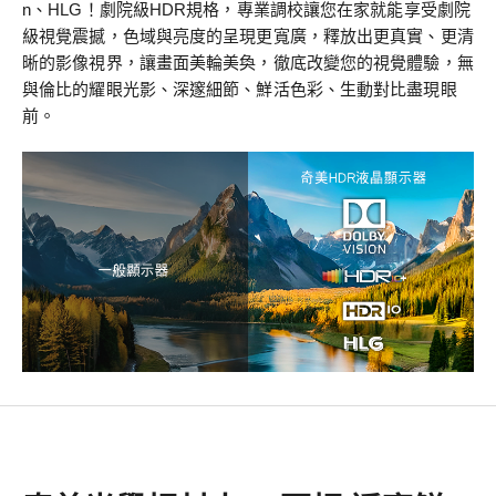
n、HLG！劇院級HDR規格，專業調校讓您在家就能享受劇院
級視覺震撼，色域與亮度的呈現更寬廣，釋放出更真實、更清
晰的影像視界，讓畫面美輪美奐，徹底改變您的視覺體驗，無
與倫比的耀眼光影、深邃細節、鮮活色彩、生動對比盡現眼
前。