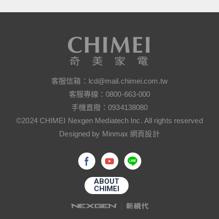
客服信箱：
lcd@mail.chimei.com.tw
客服專線：
0800-663-000
手機直撥：
0934138080
©2024 CHIMEI Nexgen Mediatech Inc. All rights reserved
Designed by Minmax 網頁設計
ABOUT
CHIMEI