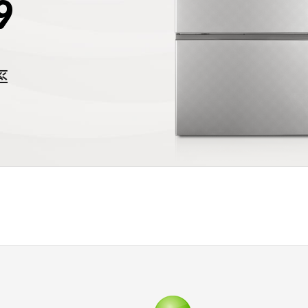
9
率
檔案下載
開啟比較表
0